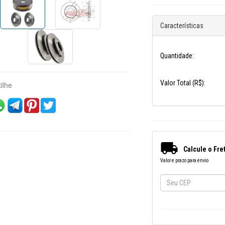
Características
Quantidade:
Valor Total (R$):
ilhe

Calcule o Fre
Valor e prazo para envio