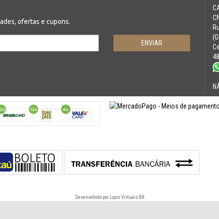
C
CN
des, ofertas e cupons.
Ru
(G
Ce
4
N
Desenvolvido por
Lojas Virtuais
BR