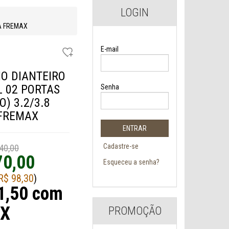
LOGIN
CA FREMAX
E-mail
IO DIANTEIRO
L 02 PORTAS
Senha
O) 3.2/3.8
FREMAX
Cadastre-se
40,00
70,00
Esqueceu a senha?
R$ 98,30
)
1,50 com
IX
PROMOÇÃO