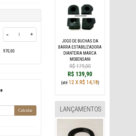
-
+
JOGO DE BUCHAS DA
BARRA ESTABILIZADORA
970,00
DIANTEIRA MARCA
MOBENSANI
R$ 179,00
R$ 139,90
12 X R$ 14,18
(até
)
te
LANÇAMENTOS
Calcular